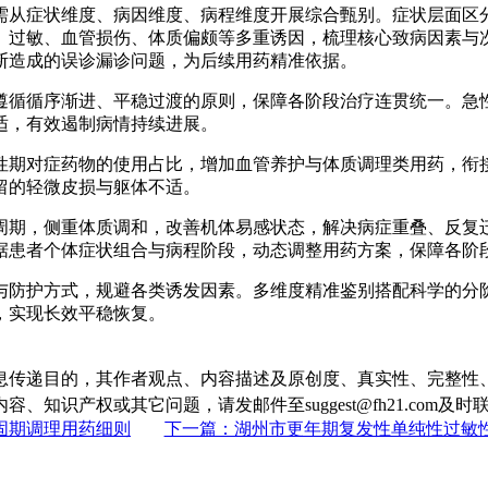
需从症状维度、病因维度、病程维度开展综合甄别。症状层面区
、过敏、血管损伤、体质偏颇等多重诱因，梳理核心致病因素与
断造成的误诊漏诊问题，为后续用药精准依据。
遵循循序渐进、平稳过渡的原则，保障各阶段治疗连贯统一。急
适，有效遏制病情持续进展。
性期对症药物的使用占比，增加血管养护与体质调理类用药，衔
留的轻微皮损与躯体不适。
周期，侧重体质调和，改善机体易感状态，解决病症重叠、反复
据患者个体症状组合与病程阶段，动态调整用药方案，保障各阶
与防护方式，规避各类诱发因素。多维度精准鉴别搭配科学的分
，实现长效平稳恢复。
息传递目的，其作者观点、内容描述及原创度、真实性、完整性
识产权或其它问题，请发邮件至suggest@fh21.com及
固期调理用药细则
下一篇：湖州市更年期复发性单纯性过敏