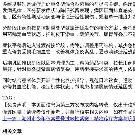
多维度鉴别是诊疗迁延重叠型混合型紫癜的前提与关键。临床
发病规律，区分新发症状与陈旧残留表现；病因层面排查感染
度，区分急性期活动病变与慢性迁延性损伤，规避单一维度判
分阶段用药衔接是控制重叠型紫癜迁延发作的核心方案，全程
用药稳定血管状态，抑制皮下渗血，缓解关节、肠胃等叠加不
症状平稳后进入过渡衔接阶段，需逐步调整用药结构，减少急
重点修复受损毛细血管，改善机体免疫紊乱，逐步消解迁延残
后期巩固维稳阶段以固本调理为主，精简药品种类，拉长用药
癜好，针对重叠型紫癜病情复杂、用药衔接要求高的特点，依
同时结合患者体质开展个性化养护指导，规范日常饮食、运动
步修复血管机能、稳定机体状态，帮助患者摆脱病情迁延困扰
TAG：
【免责声明：本页面信息为第三方发布或内容转载，仅出于信
谨遵医嘱！请读者仅作参考，并自行核实相关内容。如有作品内容、知
上一篇：湖州市少年色素重叠过敏性紫癜：精准诊疗方案与巩
相关文章