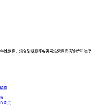
老年性紫癜、混合型紫癜等各类疑难紫癜疾病诊断和治疗
状态
向
心要点