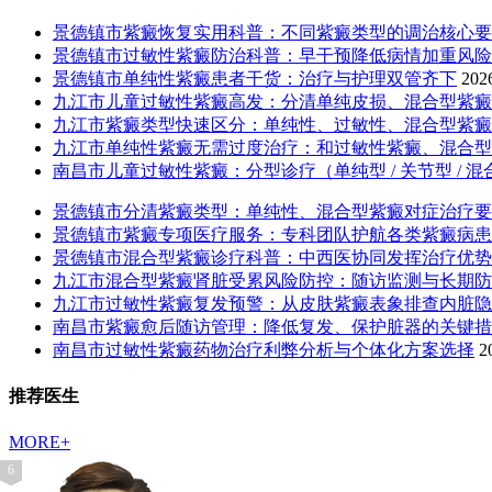
景德镇市紫癜恢复实用科普：不同紫癜类型的调治核心要
景德镇市过敏性紫癜防治科普：早干预降低病情加重风险
景德镇市单纯性紫癜患者干货：治疗与护理双管齐下
202
九江市儿童过敏性紫癜高发：分清单纯皮损、混合型紫癜
九江市紫癜类型快速区分：单纯性、过敏性、混合型紫癜
九江市单纯性紫癜无需过度治疗：和过敏性紫癜、混合型
南昌市儿童过敏性紫癜：分型诊疗（单纯型 / 关节型 / 
景德镇市分清紫癜类型：单纯性、混合型紫癜对症治疗要
景德镇市紫癜专项医疗服务：专科团队护航各类紫癜病患
景德镇市混合型紫癜诊疗科普：中西医协同发挥治疗优势
九江市混合型紫癜肾脏受累风险防控：随访监测与长期防
九江市过敏性紫癜复发预警：从皮肤紫癜表象排查内脏隐
南昌市紫癜愈后随访管理：降低复发、保护脏器的关键措
南昌市过敏性紫癜药物治疗利弊分析与个体化方案选择
2
推荐医生
MORE+
1
2
3
4
5
6