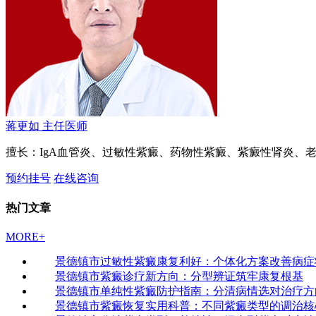
蒋更如
主任医师
擅长：IgA血管炎、过敏性紫癜、药物性紫癜、紫癜性肾炎、
预约挂号
在线咨询
热门文章
MORE+
景德镇市过敏性紫癜康复利好：个体化方案改善病症
景德镇市紫癜诊疗新方向：分型辨证筑牢康复根基
景德镇市单纯性紫癜防护指南：分清病情选对治疗方
景德镇市紫癜恢复实用科普：不同紫癜类型的调治核