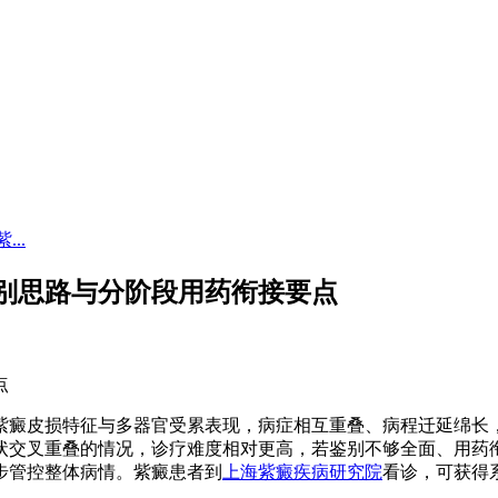
..
别思路与分阶段用药衔接要点
点
紫癜皮损特征与多器官受累表现，病症相互重叠、病程迁延绵长
状交叉重叠的情况，诊疗难度相对更高，若鉴别不够全面、用药
步管控整体病情。紫癜患者到
上海紫癜疾病研究院
看诊，可获得