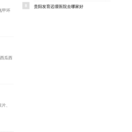
8
贵阳发育迟缓医院去哪家好
氨甲环
、西瓜西
素片、