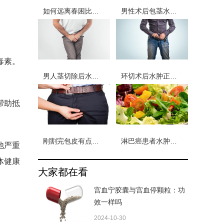
如何远离春困比较好？改善春困必先知晓这些常识
男性术后包茎水肿如何消除 男性术后包茎消肿注意事项
毒素。
男人茎切除后水肿多久能改善? 男性茎切除后水肿注意这两点
环切术后水肿正常吗 包皮术后水肿可能有4个原因
帮助抵
刚割完包皮有点水肿怎么办 男性包皮手术后水肿的2个原因
淋巴癌患者水肿怎么回事 淋巴癌患者发生水肿的三个原因
他严重
体健康
大家都在看
宫血宁胶囊与宫血停颗粒：功
效一样吗
2024-10-30