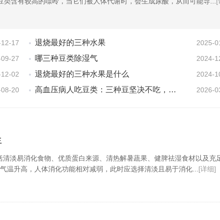
豆类含有较高的嘌呤，当它们被人体代谢时，会生成尿酸，从而可能导...
退烧最好的三种水果
-12-17
2025-0
哪三种豆类除湿气
-09-27
2024-1
退烧最好的三种水果是什么
-12-02
2024-1
高血压病人吃豆类：三种豆坚决不吃，另一种豆要多吃，好享受美
-08-20
2026-0
生
括清淡易消化食物、优质蛋白来源、清热解暑蔬果、健脾祛湿食材以及充
气温升高，人体消化功能相对减弱，此时应选择清淡且易于消化...
[详细]