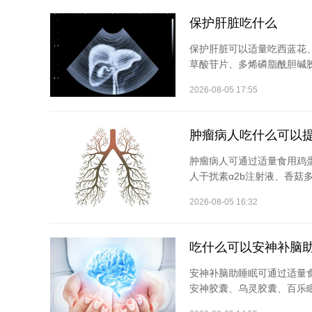
保护肝脏吃什么
保护肝脏可以适量吃西蓝花
草酸苷片、多烯磷脂酰胆碱胶
2026-08-05 17:55
肿瘤病人吃什么可以
肿瘤病人可通过适量食用鸡
人干扰素α2b注射液、香菇
2026-08-05 16:32
吃什么可以安神补脑
安神补脑助睡眠可通过适量
安神胶囊、乌灵胶囊、百乐眠