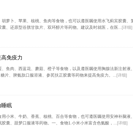
、胡萝卜、苹果、核桃、鱼肉等食物，也可以遵医嘱使用水飞蓟宾胶囊、
囊、还原型谷胱甘肽片、双环醇片等药物。建议及时就医，在医...
[详细]
提高免疫力
蛋、鱼肉、西蓝花、蘑菇、橙子等食物，以及遵医嘱使用胸腺法新注射液
多糖片、脾氨肽口服溶液、参芪扶正胶囊等药物来提高免疫力。...
[详细]
助睡眠
食用小米、牛奶、香蕉、核桃、百合等食物，也可遵医嘱使用安神补脑液
胶囊、甜梦口服液等药物。一、食物1.小米小米富含色氨酸，...
[详细]