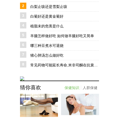
2
白梨止咳还是雪梨止咳
3
白菊好还是黄金菊好
4
植脂末的危害是什么
5
羊腿怎样做好吃 如何做羊腿好吃又简单
6
哪三种豆煮水可退烧
7
猪心肺汤怎么做好吃
8
常见药物可能延长寿命,米非司酮在抗衰老治疗中的前景与挑战
猜你喜欢
保健知识
人群保健