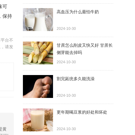
味可
高血压为什么最怕牛奶
，保持
2024-10-30
本平台不
甘蔗怎么削皮又快又好 甘蔗长
题，请发
侧芽能去掉吗
2024-10-30
割完跖疣多久能洗澡
2024-10-30
更年期喝豆浆的好处和坏处
是黄
2024-10-30