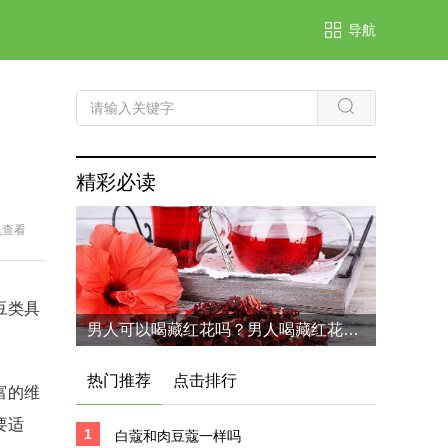
导航
精彩必读
机查看
豆类具
男人可以喝藏红花吗？男人喝藏红花的六个好处
热门推荐
点击排行
富的维
要适
1
白蔻和肉豆蔻一样吗