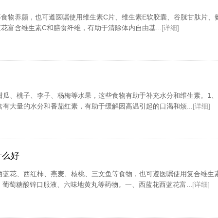
食物养颜，也可遵医嘱使用维生素C片、维生素E软胶囊、谷胱甘肽片、
富含维生素C和膳食纤维，有助于清除体内自由基...
[详细]
甜瓜、桃子、李子、杨梅等水果，这些食物有助于补充水分和维生素。1
有大量的水分和番茄红素，有助于缓解因高温引起的口渴和烦...
[详细]
什么好
西蓝花、西红柿、燕麦、核桃、三文鱼等食物，也可遵医嘱使用复合维生
、葡萄糖酸锌口服液、六味地黄丸等药物。一、西蓝花西蓝花富...
[详细]