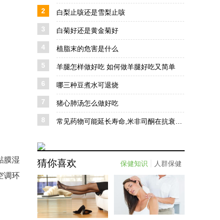
2
白梨止咳还是雪梨止咳
3
白菊好还是黄金菊好
4
植脂末的危害是什么
5
羊腿怎样做好吃 如何做羊腿好吃又简单
6
哪三种豆煮水可退烧
7
猪心肺汤怎么做好吃
8
常见药物可能延长寿命,米非司酮在抗衰老治疗中的前景与挑战
黏膜湿
猜你喜欢
保健知识
人群保健
空调环