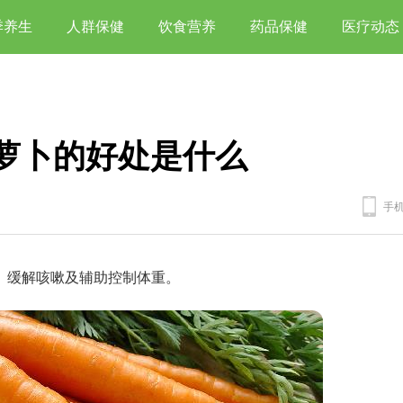
季养生
人群保健
饮食营养
药品保健
医疗动态
萝卜的好处是什么
手
、缓解咳嗽及辅助控制体重。