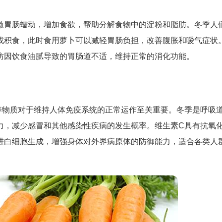
激胃肠蠕动，增加食欲，帮助分解食物中的淀粉和脂肪。冬季人
或积食，此时食用萝卜可以减轻胃肠负担，改善腹胀和嗳气症状
防因饮食油腻导致的胃肠道不适，维持正常的消化功能。
养物质对于维持人体免疫系统的正常运作至关重要。冬季是呼吸
力，减少感冒和其他感染性疾病的发生概率。维生素C具有抗氧
进白细胞生成，增强身体对外界病原体的防御能力，适合各类人