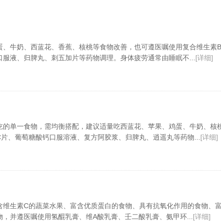
蛋、牛奶、西蓝花、香蕉、核桃等食物改善，也可遵医嘱使用复合维生素
服液、归脾丸、刺五加片等药物调理。身体疲劳通常由睡眠不...
[详细]
吃的单一食物，需均衡搭配，建议适量吃西蓝花、苹果、鸡蛋、牛奶、核
片、葡萄糖酸钙口服溶液、复方阿胶浆、归脾丸、逍遥丸等药物...
[详细]
含维生素C的蔬菜水果、富含优质蛋白的食物、具有抗氧化作用的食物、
，并遵医嘱使用氢醌乳膏、维A酸乳膏、壬二酸乳膏、氨甲环...
[详细]