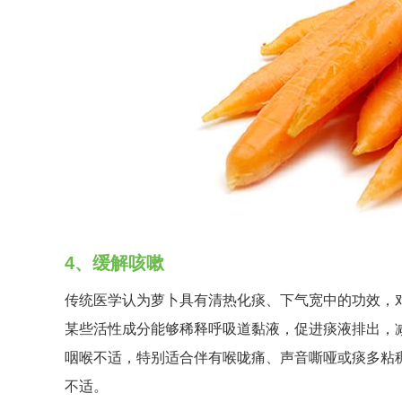
4、缓解咳嗽
传统医学认为萝卜具有清热化痰、下气宽中的功效，
某些活性成分能够稀释呼吸道黏液，促进痰液排出，
咽喉不适，特别适合伴有喉咙痛、声音嘶哑或痰多粘
不适。