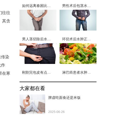
如何远离春困比较好？改善春困必先知晓这些常识
男性术后包茎水肿如何消除 男性术后包茎消肿注意事项
们往往
。其含
男人茎切除后水肿多久能改善? 男性茎切除后水肿注意这两点
环切术后水肿正常吗 包皮术后水肿可能有4个原因
道传染
化作
刚割完包皮有点水肿怎么办 男性包皮手术后水肿的2个原因
淋巴癌患者水肿怎么回事 淋巴癌患者发生水肿的三个原因
群在寒
大家都在看
脾虚吃面食还是米饭
2025-06-26