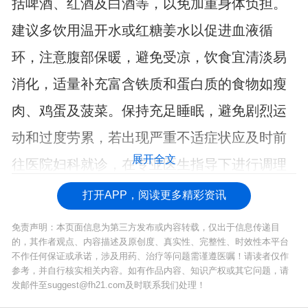
括啤酒、红酒及白酒等，以免加重身体负担。
建议多饮用温开水或红糖姜水以促进血液循
环，注意腹部保暖，避免受凉，饮食宜清淡易
消化，适量补充富含铁质和蛋白质的食物如瘦
肉、鸡蛋及菠菜。保持充足睡眠，避免剧烈运
动和过度劳累，若出现严重不适症状应及时前
展开全文
往医院妇科就诊，在专业医生指导下进行调理
和治疗。
打开APP，阅读更多精彩资讯
免责声明：本页面信息为第三方发布或内容转载，仅出于信息传递目
的，其作者观点、内容描述及原创度、真实性、完整性、时效性本平台
不作任何保证或承诺，涉及用药、治疗等问题需谨遵医嘱！请读者仅作
参考，并自行核实相关内容。如有作品内容、知识产权或其它问题，请
发邮件至suggest@fh21.com及时联系我们处理！