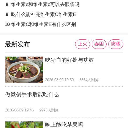
8
维生素e和维生素c可以去眼袋吗
9
吃什么能补充维生素C维生素E
10
维生素C和维生素E有什么区别
最新发布
上火
春困
防晒
吃猪血的好处与功效
2026-08-09 19:50
5364人浏览
做微创手术后能吃什么
2026-08-09 19:46
9973人浏览
晚上能吃苹果吗