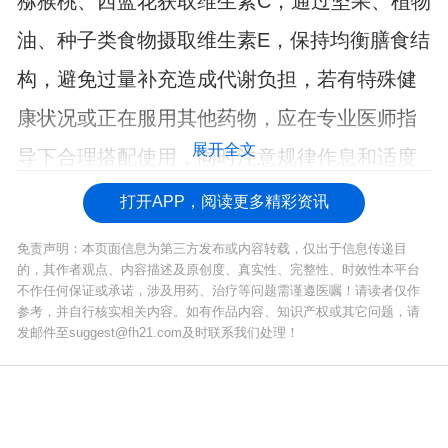
猕猴桃、西蓝花获取维生素C，通过坚果、植物
油、种子类食物摄取维生素E，保持均衡膳食结
构，避免过量补充造成代谢负担，若有特殊健
康状况或正在服用其他药物，应在专业医师指
展开全文
导下合理搭配使用，同时注意规律作息和适度
运动以全面提升身体素质。
打开APP，阅读更多精彩资讯
免责声明：本页面信息为第三方发布或内容转载，仅出于信息传递目
的，其作者观点、内容描述及原创度、真实性、完整性、时效性本平台
不作任何保证或承诺，涉及用药、治疗等问题需谨遵医嘱！请读者仅作
参考，并自行核实相关内容。如有作品内容、知识产权或其它问题，请
发邮件至suggest@fh21.com及时联系我们处理！