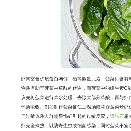
虾肉富含优质蛋白与锌、硒等微量元素，菠菜则含有
物质有助于菠菜中草酸的代谢，而菠菜中的维生素C
议先将菠菜进行焯水处理，去除大部分草酸，再与虾
钙质吸收。例如制作菠菜虾仁豆腐汤或蒜蓉菠菜炒虾
但过敏体质人群需警惕虾引起的过敏反应，
肾结石
患
虾完全煮熟，以防寄生虫或细菌感染，同时菠菜不宜