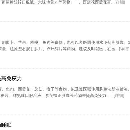
、葡萄糖酸锌口服液、六味地黄丸等药物。一、西蓝花西蓝花富...
[详细]
、胡萝卜、苹果、核桃、鱼肉等食物，也可以遵医嘱使用水飞蓟宾胶囊、
囊、还原型谷胱甘肽片、双环醇片等药物。建议及时就医，在医...
[详细]
提高免疫力
蛋、鱼肉、西蓝花、蘑菇、橙子等食物，以及遵医嘱使用胸腺法新注射液
多糖片、脾氨肽口服溶液、参芪扶正胶囊等药物来提高免疫力。...
[详细]
助睡眠