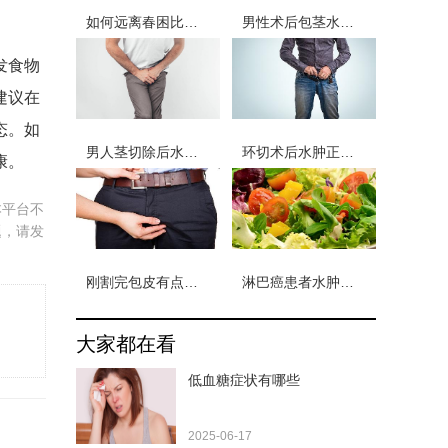
如何远离春困比较好？改善春困必先知晓这些常识
男性术后包茎水肿如何消除 男性术后包茎消肿注意事项
发食物
建议在
态。如
男人茎切除后水肿多久能改善? 男性茎切除后水肿注意这两点
环切术后水肿正常吗 包皮术后水肿可能有4个原因
康。
本平台不
题，请发
刚割完包皮有点水肿怎么办 男性包皮手术后水肿的2个原因
淋巴癌患者水肿怎么回事 淋巴癌患者发生水肿的三个原因
大家都在看
低血糖症状有哪些
2025-06-17