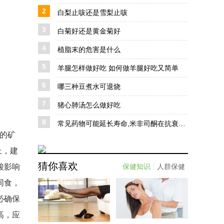
2
白梨止咳还是雪梨止咳
3
白菊好还是黄金菊好
4
植脂末的危害是什么
5
羊腿怎样做好吃 如何做羊腿好吃又简单
6
哪三种豆煮水可退烧
7
猪心肺汤怎么做好吃
8
常见药物可能延长寿命,米非司酮在抗衰老治疗中的前景与挑战
的矿
上，建
猜你喜欢
酸影响
保健知识
人群保健
同食，
必确保
高，应