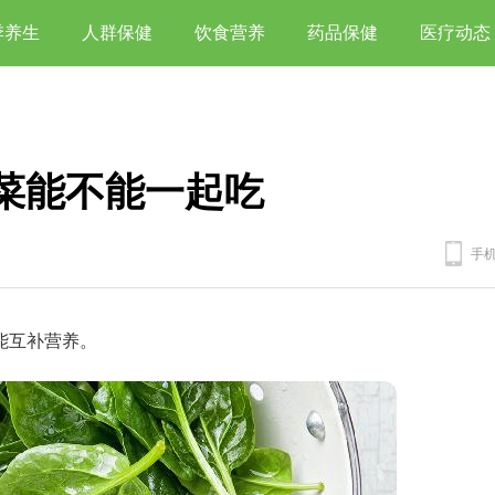
季养生
人群保健
饮食营养
药品保健
医疗动态
菜能不能一起吃
手
能互补营养。