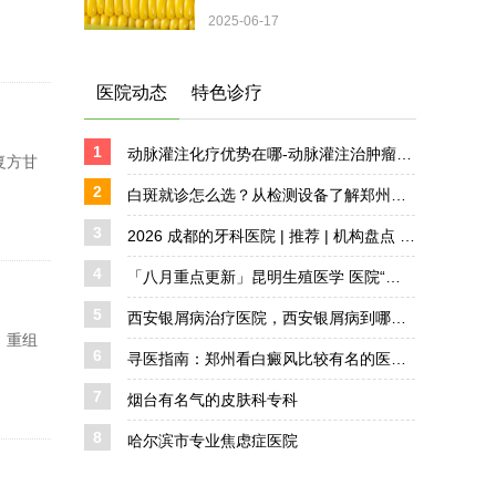
2025-06-17
医院动态
特色诊疗
1
动脉灌注化疗优势在哪-动脉灌注治肿瘤效果好吗
复方甘
2
白斑就诊怎么选？从检测设备了解郑州西京白癜风医院
3
2026 成都的牙科医院 | 推荐 | 机构盘点 详解
4
「八月重点更新」昆明生殖医学 医院“公开宣布”35岁备孕要做哪些检查?
5
西安银屑病治疗医院，西安银屑病到哪医好，西安银屑病去哪治疗好
、重组
6
寻医指南：郑州看白癜风比较有名的医院是哪家？实地探访郑州西京的诊疗实力
7
烟台有名气的皮肤科专科
8
哈尔滨市专业焦虑症医院