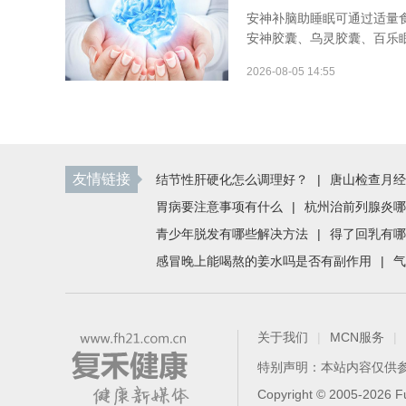
安神补脑助睡眠可通过适量
安神胶囊、乌灵胶囊、百乐眠
2026-08-05 14:55
友情链接
结节性肝硬化怎么调理好？
|
唐山检查月经
胃病要注意事项有什么
|
杭州治前列腺炎哪
青少年脱发有哪些解决方法
|
得了回乳有哪
感冒晚上能喝熬的姜水吗是否有副作用
|
气
关于我们
|
MCN服务
|
特别声明：本站内容仅供
Copyright © 2005-2026