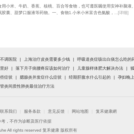
食用小米、牛奶、香蕉、核桃、百合等食物，也可遵医嘱使用安神补脑液
胶囊、甜梦口服液等药物。一、食物1.小米小米富含色氨酸，...
[详细]
不调医院
|
上海治疗皮炎需要多少钱
|
呼吸道炎症咳出白痰怎么吃的
里好
|
落下月子病腰疼应该如何治疗
|
儿童腺样体肥大解决办法
|
些症状
|
腮腺炎并发症什么症状
|
经期肝腹水什么引起的
|
孕妇晚
管炎间质性肺炎最佳治疗方法
联系我们
|
服务条款
|
意见反馈
|
网站地图
|
复禾健康網
参考，不作为诊断及医疗依据
 Fuhe All rights reserved 复禾健康 版权所有