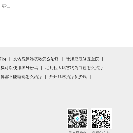
、枣仁
药物
|
发热流鼻涕咳嗽怎么治疗
|
珠海疤痕修复医院
|
狐臭可以使用爽身粉吗
|
毛孔粗大堵塞物为白色怎么治疗
|
上鼻塞不能睡觉怎么治疗
|
郑州非淋治疗多少钱
|
复禾移动版
微信公众号