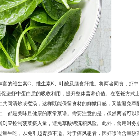
丰富的维生素C、维生素K、叶酸及膳食纤维。将两者同食，虾中
能促进虾中蛋白质的吸收利用，提升整体营养价值。在烹饪方式
仁共同清炒或煮汤，这样既能保留食材的鲜嫩口感，又能避免草
仁，都是美味且健康的家常菜谱。需要注意的是，虽然两者可以
者则应控制菠菜摄入量，避免草酸钙沉积风险。此外，食用时务
过量生吃，以免引起胃肠不适。对于痛风患者，因虾嘌呤含量较